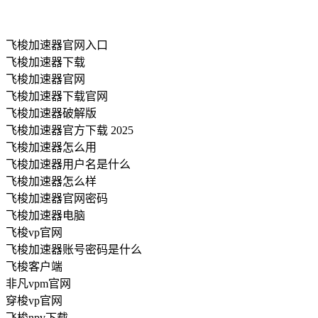
飞梭加速器官网入口
飞梭加速器下载
飞梭加速器官网
飞梭加速器下载官网
飞梭加速器破解版
飞梭加速器官方下载 2025
飞梭加速器怎么用
飞梭加速器用户名是什么
飞梭加速器怎么样
飞梭加速器官网密码
飞梭加速器电脑
飞梭vp官网
飞梭加速器账号密码是什么
飞梭客户端
非凡vpm官网
穿梭vp官网
飞梭npv下载