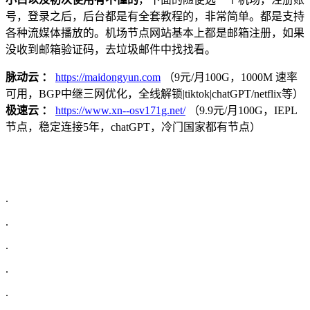
号，登录之后，后台都是有全套教程的，非常简单。都是支持
各种流媒体播放的。机场节点网站基本上都是邮箱注册，如果
没收到邮箱验证码，去垃圾邮件中找找看。
脉动云 ：
https://maidongyun.com
（9元/月100G，1000M 速率
可用，BGP中继三网优化，全线解锁|tiktok|chatGPT/netflix等）
极速云 ：
https://www.xn--osv171g.net/
（9.9元/月100G，IEPL
节点，稳定连接5年，chatGPT，冷门国家都有节点）
.
.
.
.
.